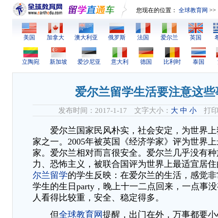
您现在的位置：
全球教育网
>>
美国
加拿大
澳大利亚
俄罗斯
法国
爱尔兰
英国
立陶宛
新加坡
爱沙尼亚
意大利
德国
比利时
泰国
爱尔兰留学生活要注意这些
发布时间：2017-1-17 文字大小：
大
中
小
打印
爱尔兰国家民风朴实，社会安定，为世界上
家之一。2005年被英国《经济学家》评为世界
家。爱尔兰相对而言很安全。爱尔兰几乎没有种
力、恐怖主义，被联合国评为世界上最适宜居住
尔兰留学
的学生反映：在爱尔兰的生活，感觉非
学生的生日party，晚上十一二点回来，一点事
人看得比较重，安全、稳定得多。
但
全球教育网
提醒，出门在外，万事都要小