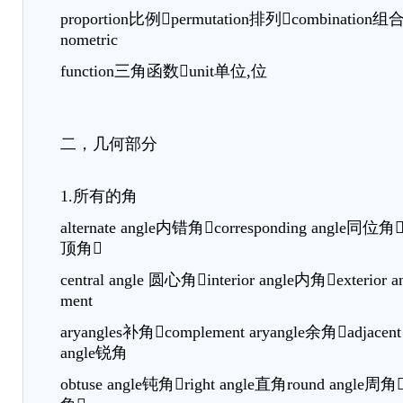
proportion比例permutation排列combination组合
nometric
function三角函数unit单位,位
二，几何部分
1.所有的角
alternate angle内错角corresponding angle同位角v
顶角
central angle 圆心角interior angle内角exterior 
ment
aryangles补角complement aryangle余角adjacent
angle锐角
obtuse angle钝角right angle直角round angle周角s