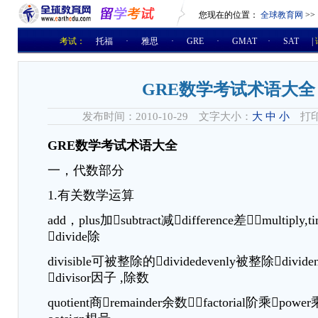
您现在的位置：
全球教育网
>>
考试：
托福
·
雅思
·
GRE
·
GMAT
·
SAT
|
GRE数学考试术语大全
发布时间：2010-10-29 文字大小：
大
中
小
打印
GRE数学考试术语大全
一，代数部分
1.有关数学运算
add，plus加subtract减difference差multiply,
divide除
divisible可被整除的dividedevenly被整除di
divisor因子 ,除数
quotient商remainder余数factorial阶乘power乘方