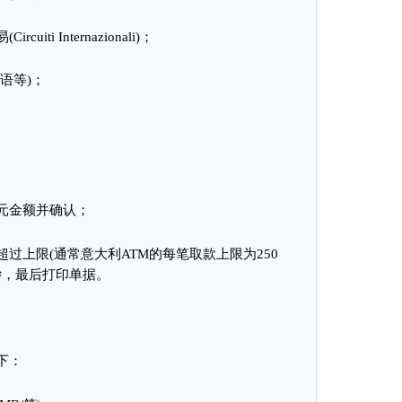
易
(Circuiti Internazionali)
；
德语等
)
；
元金额并确认
；
超过上限
(
通常意大利
ATM
的每笔取款上限为
250
钞，最后打印单据。
下：