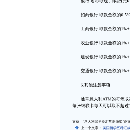
银行
名称取现手续费
(
元
R
招商银行
取款金额的
0.5%
工商银行
取款金额的
1%+
农业银行
取款金额的
1%+
建设银行
取款金额的
1%+
交通银行
取款金额的
1%+
6.
其他注意事项
通常意大利
ATM
的每笔取
每张银联卡每天可以取不超过
文章：“意大利留学换汇常识须知”正
上一个文章：
美国留学五种汇