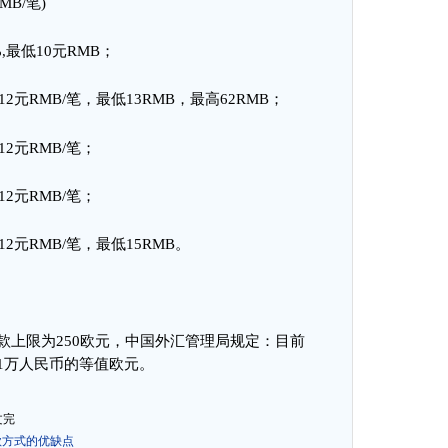
MB/
笔
)
,
最低
10
元
RMB
；
12
元
RMB/
笔，最低
13RMB
，最高
62RMB
；
12
元
RMB/
笔
；
12
元
RMB/
笔
；
12
元
RMB/
笔，最低
15RMB
。
款上限为
250
欧元
，
中国外汇管理局规定：目前
1
万人民币的等值欧元
。
文完
款方式的优缺点