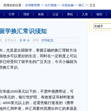
您现在的位置：
全球教育网
>>
出行指南
>>
出国金融
>>
换汇
>> 正文
|
行李
|
理财
|
体检
|
公证
|
乘机
|
入境
|
报到
|
留学换汇常识须知
-19 文字大小：
大
中
小
打印：
打印此文
的，尤其是出国留学，掌握正确的换汇理财方法
国他乡可以更好的生活，同时在一定程度上可以
学已经受到了留学生的广泛关注，今天小编就为
些换汇常识。
在等值
2000
美元以下的，不需申领携带证，可
00
美元的，银行凭护照、有效签证等材料签发
；
4000
美元以上的，还需凭银行签发的《携带
地外汇局申请，外汇局要对其携出外汇的来源及