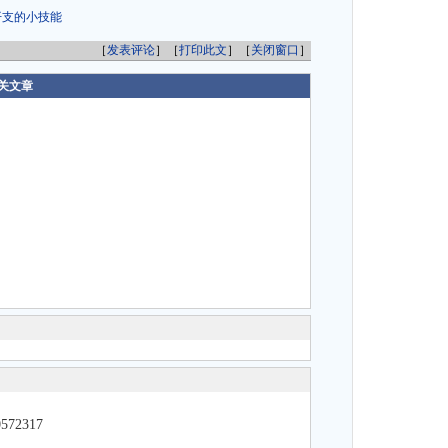
开支的小技能
［
发表评论
］［
打印此文
］［
关闭窗口
］
关文章