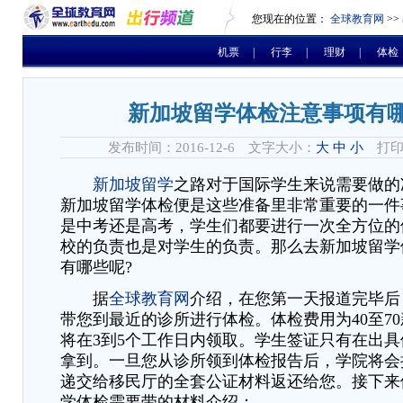
您现在的位置：
全球教育网
>>
机票
|
行李
|
理财
|
体检
新加坡留学体检注意事项有
发布时间：2016-12-6 文字大小：
大
中
小
打印
新加坡留学
之路对于国际学生来说需要做的
新加坡留学体检便是这些准备里非常重要的一件
是中考还是高考，学生们都要进行一次全方位的
校的负责也是对学生的负责。那么去新加坡留学
有哪些呢?
据
全球教育网
介绍，在您第一天报道完毕后
带您到最近的诊所进行体检。体检费用为40至7
将在3到5个工作日内领取。学生签证只有在出
拿到。一旦您从诊所领到体检报告后，学院将会
递交给移民厅的全套公证材料返还给您。接下来
学体检需要带的材料介绍：