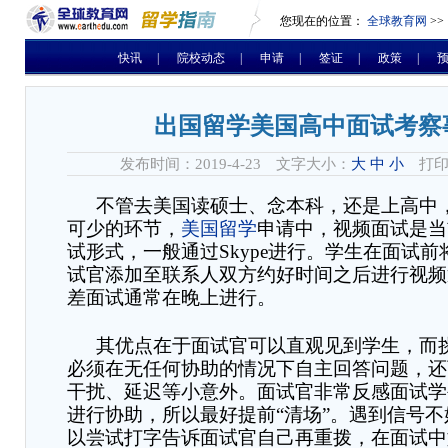
您现在的位置：
全球教育网
>>
快讯
|
院校动态
|
申请
|
签证
|
政策
|
出国留学美国高中面试考察
发布时间：2019-4-23 文字大小：
大
中
小
打印
不管去美国读硕士、念本科，还是上高中
可少的环节，
美国留学
申请中，视频面试是当
试形式，一般通过
Skype
进行。学生在面试前
试官添加至联系人双方约好时间之后进行视频
差面试通常在晚上进行。
其优点在于面试官可以直观见到学生，而
必须在无任何协助的情况下自主回答问题，还
干扰、延迟等小意外。面试官非常反感面试学
进行协助，所以最好提前
“清场”。遇到信号
以尝试打字告诉面试官自己再重拨，在面试中