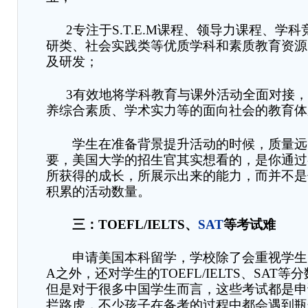
2
专注于
S.T.E.M
课程、领导力课程、学科
研类、社会实践类等优质学科和素质教育资源
及研发；
3
有效地将学科教育与课外活动全面对接
养综合素质、学术实力等的面向社会的教育体
学生在准备背景提升活动的时候，质量远
要
，
美国大学的招生官其实想看的，是你通过
所获得的成长，所展示出来的能力，而并不是
积累的活动数量。
三：
TOEFL/IELTS
、
SAT
等考试难
申请美国本科留学，学校除了会重视学生
A
之外，还对学生的
TOEFL/IELTS
、
SAT
等分
但是对于很多中国学生而言，这些考试都是申
拦路虎，不少孩子在备考的过程中都会遇到瓶