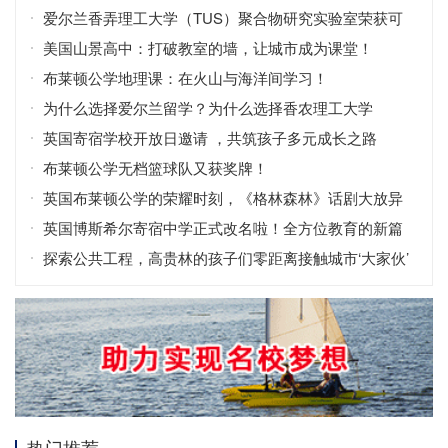
爱尔兰香弄理工大学（TUS）聚合物研究实验室荣获可
持续发展认证，彰显环保科研领导力
美国山景高中：打破教室的墙，让城市成为课堂！
布莱顿公学地理课：在火山与海洋间学习！
为什么选择爱尔兰留学？为什么选择香农理工大学
（TUS）？
英国寄宿学校开放日邀请 ，共筑孩子多元成长之路
布莱顿公学无档篮球队又获奖牌！
英国布莱顿公学的荣耀时刻，《格林森林》话剧大放异
彩！
英国博斯希尔寄宿中学正式改名啦！全方位教育的新篇
章
探索公共工程，高贵林的孩子们零距离接触城市‘大家伙’
热门推荐