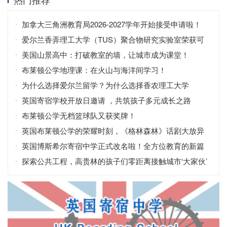
加拿大三角洲教育局2026-2027学年开始接受申请啦！
爱尔兰香弄理工大学（TUS）聚合物研究实验室荣获可
持续发展认证，彰显环保科研领导力
美国山景高中：打破教室的墙，让城市成为课堂！
布莱顿公学地理课：在火山与海洋间学习！
为什么选择爱尔兰留学？为什么选择香农理工大学
（TUS）？
英国寄宿学校开放日邀请 ，共筑孩子多元成长之路
布莱顿公学无档篮球队又获奖牌！
英国布莱顿公学的荣耀时刻，《格林森林》话剧大放异
彩！
英国博斯希尔寄宿中学正式改名啦！全方位教育的新篇
章
探索公共工程，高贵林的孩子们零距离接触城市‘大家伙’