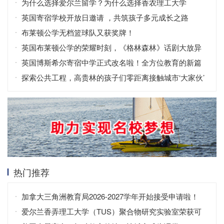
为什么选择爱尔兰留学？为什么选择香农理工大学
（TUS）？
英国寄宿学校开放日邀请 ，共筑孩子多元成长之路
布莱顿公学无档篮球队又获奖牌！
英国布莱顿公学的荣耀时刻，《格林森林》话剧大放异
彩！
英国博斯希尔寄宿中学正式改名啦！全方位教育的新篇
章
探索公共工程，高贵林的孩子们零距离接触城市‘大家伙’
热门推荐
加拿大三角洲教育局2026-2027学年开始接受申请啦！
爱尔兰香弄理工大学（TUS）聚合物研究实验室荣获可