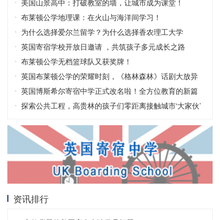
持续发展认证，彰显环保科研领导力
美国山景高中：打破教室的墙，让城市成为课堂！
布莱顿公学地理课：在火山与海洋间学习！
为什么选择爱尔兰留学？为什么选择香农理工大学
（TUS）？
英国寄宿学校开放日邀请 ，共筑孩子多元成长之路
布莱顿公学无档篮球队又获奖牌！
英国布莱顿公学的荣耀时刻，《格林森林》话剧大放异
彩！
英国博斯希尔寄宿中学正式改名啦！全方位教育的新篇
章
探索公共工程，高贵林的孩子们零距离接触城市‘大家伙’
资讯排行