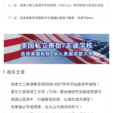
上一篇：
加拿大南三角洲中学刘汤明（Tom Liu）同学斩获六所顶尖名校
录取，奖学金总计19万加元
下一篇：
高贵林教育局国际学生视频比赛落下帷幕：恭喜Titaree
Neawkul
相关文章
加拿大三角洲教育局2026-2027学年开始接受申请啦！
爱尔兰香弄理工大学（TUS）聚合物研究实验室荣获可
持续发展认证，彰显环保科研领导力
美国山景高中：打破教室的墙，让城市成为课堂！
布莱顿公学地理课：在火山与海洋间学习！