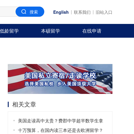
English
联系我们
旧站入口
低龄留学
本硕留学
在线申请
相关文章
美国走读高中太贵？费郡中学超半数学生拿
奖学金！
十万预算，在国内读三本还是去欧洲留学？