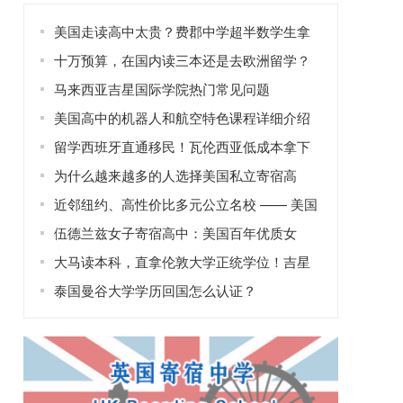
美国走读高中太贵？费郡中学超半数学生拿
奖学金！
十万预算，在国内读三本还是去欧洲留学？
马来西亚吉星国际学院热门常见问题
美国高中的机器人和航空特色课程详细介绍
留学西班牙直通移民！瓦伦西亚低成本拿下
欧盟身份
为什么越来越多的人选择美国私立寄宿高
中？
近邻纽约、高性价比多元公立名校 —— 美国
威廉帕特森大学全解析
伍德兰兹女子寄宿高中：美国百年优质女
校，赋能女性成长之路
大马读本科，直拿伦敦大学正统学位！吉星
国际学院高性价比留学优选
泰国曼谷大学学历回国怎么认证？