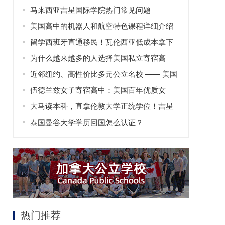
马来西亚吉星国际学院热门常见问题
美国高中的机器人和航空特色课程详细介绍
留学西班牙直通移民！瓦伦西亚低成本拿下
欧盟身份
为什么越来越多的人选择美国私立寄宿高
中？
近邻纽约、高性价比多元公立名校 —— 美国
威廉帕特森大学全解析
伍德兰兹女子寄宿高中：美国百年优质女
校，赋能女性成长之路
大马读本科，直拿伦敦大学正统学位！吉星
国际学院高性价比留学优选
泰国曼谷大学学历回国怎么认证？
热门推荐