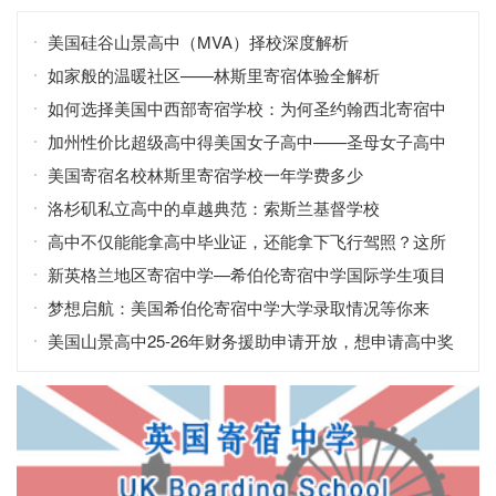
美国硅谷山景高中（MVA）择校深度解析
如家般的温暖社区——林斯里寄宿体验全解析
如何选择美国中西部寄宿学校：为何圣约翰西北寄宿中
学会脱颖而出
加州性价比超级高中得美国女子高中——圣母女子高中
美国寄宿名校林斯里寄宿学校一年学费多少
洛杉矶私立高中的卓越典范：索斯兰基督学校
高中不仅能能拿高中毕业证，还能拿下飞行驾照？这所
学校不简单！
新英格兰地区寄宿中学—希伯伦寄宿中学国际学生项目
亮点
梦想启航：美国希伯伦寄宿中学大学录取情况等你来
看！
美国山景高中25-26年财务援助申请开放，想申请高中奖
学金的看过来！