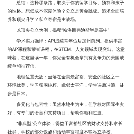
总结：选择哪条路，取决于你的留学目标、预算和孩子
的性格。想低成本深度体验？公立是黄金跳板。追求全面培
养和顶尖升学？私立寄宿是主战场。
以顶尖公立为例，揭秘“帕洛斯弗迪斯半岛高中”
学术实力强悍：API成绩常年位居加州前列。提供丰富
的AP课程和荣誉课程，在STEM、人文领域表现突出。这意
味着，在这里读一年，你完全有机会拿到有竞争力的美国成
绩单和推荐信。
地理位置无敌：坐落在全美最富裕、安全的社区之一，
环境优美，学习氛围纯粹。毗邻太平洋，学生课后冲浪、徒
步是日常。
多元化与包容性：虽然本地生为主，但学校对国际生友
好，有专门的语言和支持项目，帮助你顺利过渡。
“非典型”公立体验：得益于富裕社区的财政支持和家长
社群，学校的部分设施和活动丰富程度不输私立学校。