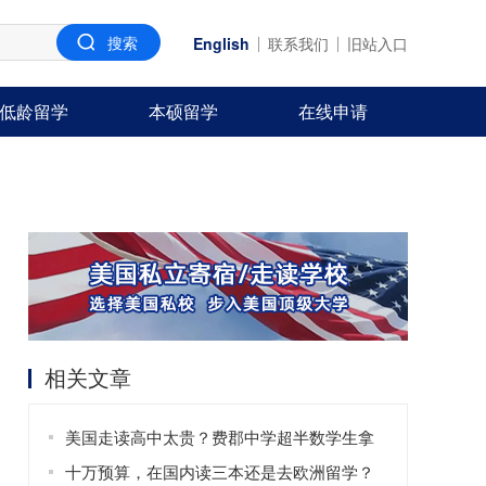
English
联系我们
旧站入口
低龄留学
本硕留学
在线申请
相关文章
美国走读高中太贵？费郡中学超半数学生拿
奖学金！
十万预算，在国内读三本还是去欧洲留学？