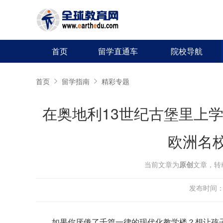
首页
留学直通车
院校导航
首页
留学指南
精彩专题
在奥地利13世纪古堡里上学
欧洲名
当前文章为
原创
文章，转
发布时间：20
如果你厌倦了千篇一律的现代化教学楼？想让孩