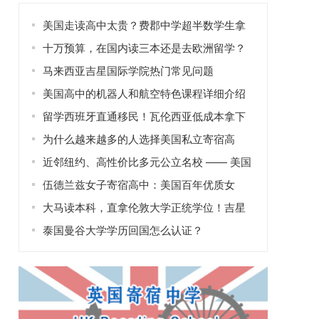
美国走读高中太贵？费郡中学超半数学生拿
奖学金！
十万预算，在国内读三本还是去欧洲留学？
马来西亚吉星国际学院热门常见问题
美国高中的机器人和航空特色课程详细介绍
留学西班牙直通移民！瓦伦西亚低成本拿下
欧盟身份
为什么越来越多的人选择美国私立寄宿高
中？
近邻纽约、高性价比多元公立名校 —— 美国
威廉帕特森大学全解析
伍德兰兹女子寄宿高中：美国百年优质女
校，赋能女性成长之路
大马读本科，直拿伦敦大学正统学位！吉星
国际学院高性价比留学优选
泰国曼谷大学学历回国怎么认证？