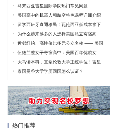
马来西亚吉星国际学院热门常见问题
美国高中的机器人和航空特色课程详细介绍
留学西班牙直通移民！瓦伦西亚低成本拿下
欧盟身份
为什么越来越多的人选择美国私立寄宿高
中？
近邻纽约、高性价比多元公立名校 —— 美国
威廉帕特森大学全解析
伍德兰兹女子寄宿高中：美国百年优质女
校，赋能女性成长之路
大马读本科，直拿伦敦大学正统学位！吉星
国际学院高性价比留学优选
泰国曼谷大学学历回国怎么认证？
热门推荐