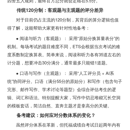
四舍五入规则，最终官方总分就会定格在5.5分。
传统120分制：客观题与主观题的评分差异
对于目前仍占主流的120分制，其背后的算分逻辑也值
得了解，这能帮助大家更有针对性地备考：
● 阅读与听力（客观题）： 采用“原始分换算量表分”的
机制。每场考试的题目难度不同，ETS会根据当次考试的难
度系数制定换算表。简单来说，阅读和听力各有35道左右的
计分题，想要冲击30分满分，通常最多只能错1道题。
● 口语与写作（主观题）： 采用“人工评分员 + AI系
统”协同评分。口语（满分55分的原始分）和写作（包含句子
完形、邮件写作、学术讨论等题型）会综合评估考生的逻
辑、词汇和语法。特别提醒大家，写作中切忌堆砌冗长空洞
的模板套话，简洁自然、直奔主题才是拿高分的关键。
备考建议：如何应对分数体系的变化？
虽然评分体系在革新，但托福成绩自考试日起两年内有