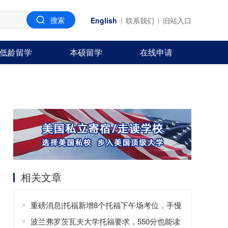
English
联系我们
旧站入口
低龄留学
本硕留学
在线申请
相关文章
重磅消息|托福新增8个托福下午场考位，手慢
无！
波兰弗罗茨瓦夫大学托福要求，550分也能读