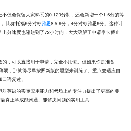
仅会保留大家熟悉的0-120分制，还会新增一个1-6分的等
）。比如托福6分对标
雅思
8.5-9分，4分对标雅思6分。这种计
且出分速度也缩短到了72小时内，大大缓解了申请季卡截止
效的，可以直接用于申请，完全不用慌。但如果你是准备
较薄弱，那就得尽早按照新版的题型来训练了。重点去适应自
和口语复述。
但对英语的实际应用能力和考场上的专注力提出了更高的要
英语真正学成能沟通、能解决问题的实用工具。