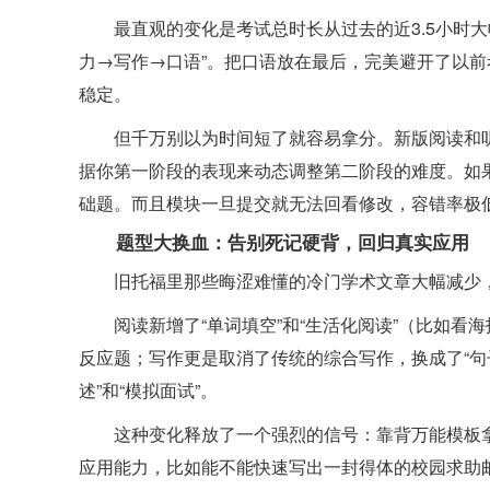
最直观的变化是考试总时长从过去的近3.5小时大
力→写作→口语”。把口语放在最后，完美避开了以
稳定。
但千万别以为时间短了就容易拿分。新版阅读和
据你第一阶段的表现来动态调整第二阶段的难度。如
础题。而且模块一旦提交就无法回看修改，容错率极
题型大换血：告别死记硬背，回归真实应用
旧托福里那些晦涩难懂的冷门学术文章大幅减少
阅读新增了“单词填空”和“生活化阅读”（比如看
反应题；写作更是取消了传统的综合写作，换成了“句子
述”和“模拟面试”。
这种变化释放了一个强烈的信号：靠背万能模板
应用能力，比如能不能快速写出一封得体的校园求助