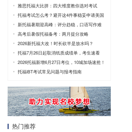
预科
雅思托福大比拼：四大维度教你选对考试
托福考试怎么考？避开这4件事稳妥申请美国
大学
新托福暑期迎高峰：评分趋稳，口语写作难
度升
高考后暑假托福备考：两月提分攻略
2026新托福大改！时长砍半是放水吗？
托福7月26日起取消纸质成绩单，考生速看
2026托福新增6月27日考位，10城加场速抢！
托福iBT考试常见问题与报考指南
热门推荐