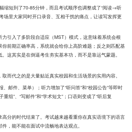
幅缩短到了70-85分钟，而且考试顺序也调整成了“阅读→听
前考场里大家同时开口录音、互相干扰的痛点，让读写发挥更
听力引入了多阶段自适应（MST）模式，这意味着系统会根
果你前期正确率高，系统就会给你上高阶难题；反之则匹配基
低。这其实是在倒逼考生夯实基本功，而不是靠运气蒙题。
，取而代之的是大量贴近真实校园和生活场景的实用内容。
海报、邮件、菜单）；听力增加了“听问答”和“校园公告”等即时
重组”、“写邮件”和“学术短文”；口语则变成了“听后复
拿高分的时代结束了。考试越来越看重你在真实语境下的语言
邮件，能不能在面试中流畅地表达观点。