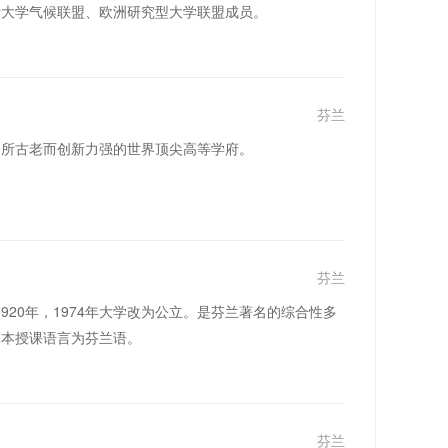
际大学气候联盟、欧洲研究型大学联盟成员。
芬兰
芬兰，是一所古老而创新力强的世界顶尖高等学府。
芬兰
）成立于1920年，1974年大学改为公立。是芬兰著名的综合性多
基本授课语言为芬兰语。
芬兰