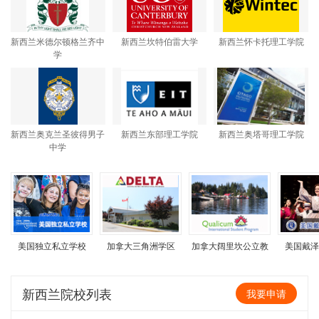
新西兰米德尔顿格兰齐中
新西兰坎特伯雷大学
新西兰怀卡托理工学院
学
新西兰奥克兰圣彼得男子
新西兰东部理工学院
新西兰奥塔哥理工学院
中学
学
美国独立私立学校
加拿大三角洲学区
加拿大阔里坎公立教
美国戴泽
育局
新西兰院校列表
我要申请