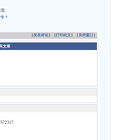
文完
留学？
［
发表评论
］［
打印此文
］［
关闭窗口
］
关文章