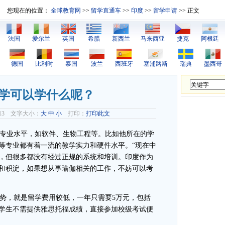
您现在的位置：
全球教育网
>>
留学直通车
>>
印度
>>
留学申请
>> 正文
法国
爱尔兰
英国
希腊
新西兰
马来西亚
捷克
阿根廷
德国
比利时
泰国
波兰
西班牙
塞浦路斯
瑞典
墨西哥
学可以学什么呢？
1-13 文字大小：
大
中
小
打印：
打印此文
专业水平，如软件、生物工程等。比如他所在的学
等专业都有着一流的教学实力和硬件水平。“现在中
，但很多都没有经过正规的系统和培训。印度作为
和积淀，如果想从事瑜伽相关的工作，不妨可以考
势，就是留学费用较低，一年只需要5万元，包括
学生不需提供雅思托福成绩，直接参加校级考试便