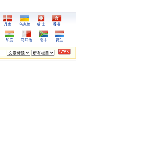
丹麦
乌克兰
瑞 士
香港
印度
马耳他
南非
荷兰