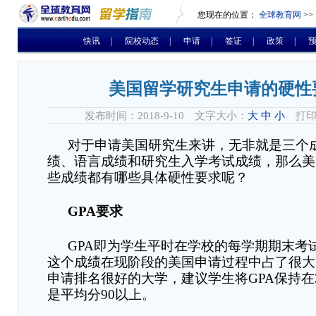
您现在的位置：
全球教育网
>>
快讯
|
院校动态
|
申请
|
签证
|
政策
|
美国留学研究生申请的硬性
发布时间：2018-9-10 文字大小：
大
中
小
打印
对于申请美国研究生来讲，无非就是三个
绩、语言成绩和研究生入学考试成绩，那么美
些成绩都有哪些具体硬性要求呢？
GPA
要求
GPA
即为学生平时在学校的每学期期末考
这个成绩在现阶段的美国申请过程中占了很大
申请排名很好的大学，建议学生将
GPA
保持在
是平均分
90
以上。