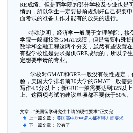
RE
成绩。但是商学院的部分学校及专业也是
绩的，所以学生一定要提前规划好自己想要申
面考试的准备工作才能有的放矢的进行。
特殊说明，经济学一般属于文理学院，接
学院一般都接受
GMAT
成绩，但是需要特殊提
数学和金融工程这两个分支，虽然有些设置在
有些学校也是要求提供
GRE
成绩的，所以学生
定想要申请的专业。
学校对
GMAT
和
GRE
一般没有硬性规定，
验，美国大学排名前
30
大学的
GMAT
一般需要
写作
4.5
分以上；新
GRE
一般需要达到
325
以上
上。这两项考试的建议单项都不要低于
50%
。
文章：“美国留学研究生申请的硬性要求”正文完
上一篇文章：
美国高中对申请人都有哪方面要求
下一篇文章： 没有了