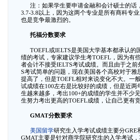
注：如果学生要申请金融和会计硕士的话
3.7-3.8
以上，因为这两个专业是所有商科专业
也是竞争最激烈的。
托福分数要求
TOEFL
或
IELTS
是美国大学基本都承认的
绩的考试，专家建议学生考
TOEFL
，因为有
者会计不接受
IELTS
考试成绩。而且由于之前
S
考试简单的问题，现在美国各个高校对于雅
提高了，但是
TOEFL
相对来说变化不大。一
试成绩在
100
左右是比较好的成绩，但是近两
生越来越多，考出
100+
的成绩的学生并不少
生努力考出更高的
TOEFL
成绩，让自己更有
GMAT
分数要求
美国留学
研究生入学考试成绩主要分
GRE
GMAT
主要是针对商学院研究生的入学考试，