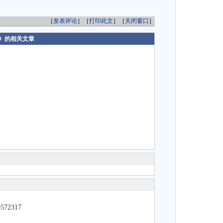
［
发表评论
］［
打印此文
］［
关闭窗口
］
》的相关文章