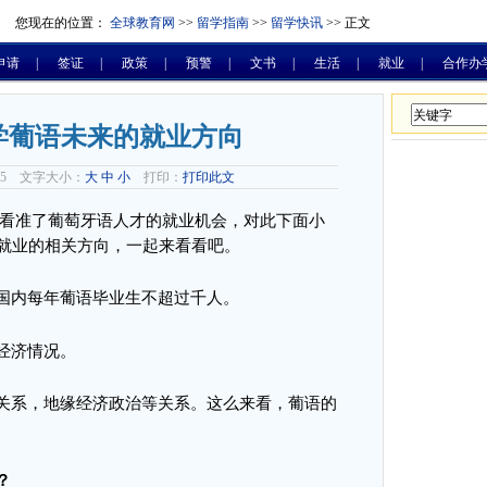
您现在的位置：
全球教育网
>>
留学指南
>>
留学快讯
>> 正文
申请
|
签证
|
政策
|
预警
|
文书
|
生活
|
就业
|
合作办
学葡语未来的就业方向
-25 文字大小：
大
中
小
打印：
打印此文
看准了葡萄牙语人才的就业机会，对此下面小
就业的相关方向，一起来看看吧。
国内每年葡语毕业生不超过千人。
经济情况。
关系，地缘经济政治等关系。这么来看，葡语的
？