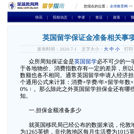
您现在的位置：
全球教育网
>>
快讯
|
院校动态
|
申请
|
签证
|
政策
|
英国留学保证金准备相关事
发布时间：2020-7-1 文字大小：
大
中
小
打印
众所周知保证金是
英国留学
必不可少的一
于各地物价、消费指数存有一定的差异，所以
数额也各不相同。通常英国留学申请人经济担
个通用公式来计算：
消费
+
学费
/
年
×
留学年数
×
0%
﹚。
那么除此之外英国留学担保金还有哪
知。
一
.
担保
金额
准备
多少
就英国移民局已经公布的数据来说，伦敦
为
1265
英镑，非伦敦地区每月生活费为
1015