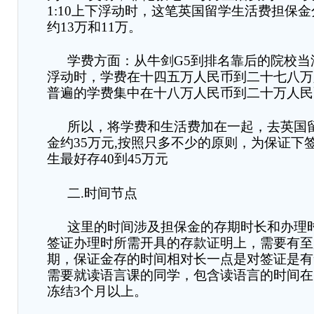
1:10
上下浮动时，这笔英国留学生活费担保金
约
13
万和
11
万。
学费方面
：
从牛剑
G5
到排名靠后的院校当
浮动时，学费在十四五万人民币到二十七八万
普遍的学费集中在十八万人民币到二十万人民
所以，将学费和生活费加在一起，去英国
金约
35
万元
,
按照只多不少的原则，为保证下
生最好存
40
到
45
万元
二
.
时间节点
这里的时间涉及担保金的存期时长和办理
签证办理时所需开具的存款证明上，需要有至
期
，
保证金存的时间相对长一点是对签证是有
需要就读语言课的同学，包含读语言的时间在
冻结
3
个月以上。