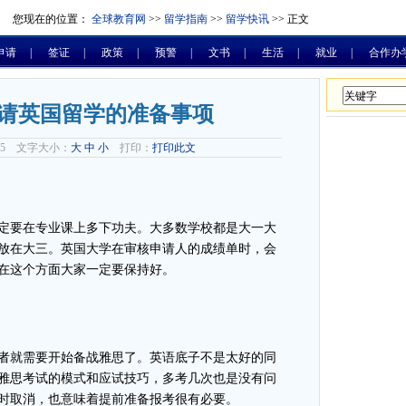
您现在的位置：
全球教育网
>>
留学指南
>>
留学快讯
>> 正文
申请
|
签证
|
政策
|
预警
|
文书
|
生活
|
就业
|
合作办
请英国留学的准备事项
-15 文字大小：
大
中
小
打印：
打印此文
要在专业课上多下功夫。大多数学校都是大一大
放在大三。英国大学在审核申请人的成绩单时，会
在这个方面大家一定要保持好。
就需要开始备战雅思了。英语底子不是太好的同
雅思考试的模式和应试技巧，多考几次也是没有问
时取消，也意味着提前准备报考很有必要。