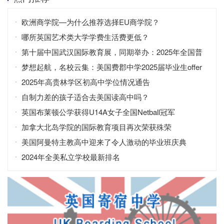
欧洲商学院—为什么推荐选择EU商学院？
哪所英国艺术类大学学费生活费更低？
第十届中国武汉国际教育展，同期举办：2025年全国普
通高校招生咨询会
梦想起航，名校云集：美国费郡中学2025届毕业生offer
2025年高贵林学区初高中学位情况通告
自制力差的孩子适合去美国读高中吗？
英国布莱顿公学获得U14A女子全国Netball冠军
加拿大北岛学院的国际教育项目再次荣获殊荣
美国阿曼特主教高中迎来了令人激动的毕业班庆典
2024年全美私立学校最新排名