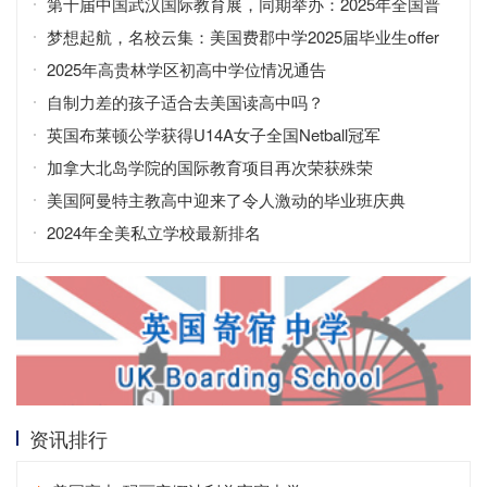
第十届中国武汉国际教育展，同期举办：2025年全国普
通高校招生咨询会
梦想起航，名校云集：美国费郡中学2025届毕业生offer
2025年高贵林学区初高中学位情况通告
自制力差的孩子适合去美国读高中吗？
英国布莱顿公学获得U14A女子全国Netball冠军
加拿大北岛学院的国际教育项目再次荣获殊荣
美国阿曼特主教高中迎来了令人激动的毕业班庆典
2024年全美私立学校最新排名
资讯排行