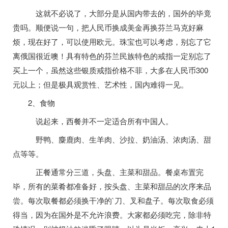
这就不必说了，大部分是从国内带去的，国外的毕竟
贵吗。顺便说一句，把人民币换成美金再换芬兰马克好麻
烦，现在好了，可以使用欧元。珠宝也可以考虑，别忘了它
离俄国很近噢！具有特色的芬兰民族特色的戒指一定别忘了
买上一个，虽然这些银质戒指价格不菲，大多在人民币300
元以上；但是极具观赏性、艺术性，国内难得一见。
2、食物
说起来，西餐并不一定适合所有中国人。
野鸭、麋鹿肉、生羊肉、沙拉、奶油汤、浓肉汤、甜
点等等。
正餐通常分三道，头盘、主菜和甜品。餐桌布置完
毕，所有的菜肴都准备好，按头盘、主菜和甜品的次序来品
尝。每次取餐都必须换干净的`刀、叉和盘子。每次取食必须
得当，因为在国外是不允许浪费。大家都必须吃完，除非特