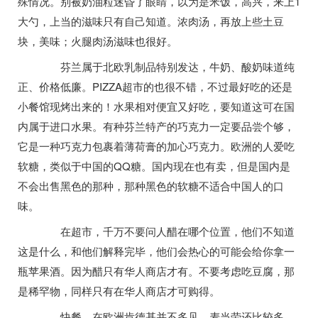
殊情况。别被奶油粒迷昏了眼睛，以为是米饭，高兴，来上1
大勺，上当的滋味只有自己知道。浓肉汤，再放上些土豆
块，美味；火腿肉汤滋味也很好。
芬兰属于北欧乳制品特别发达，牛奶、酸奶味道纯
正、价格低廉。PIZZA超市的也很不错，不过最好吃的还是
小餐馆现烤出来的！水果相对便宜又好吃，要知道这可在国
内属于进口水果。有种芬兰特产的巧克力一定要品尝个够，
它是一种巧克力包裹着薄荷膏的加心巧克力。欧洲的人爱吃
软糖，类似于中国的QQ糖。国内现在也有卖，但是国内是
不会出售黑色的那种，那种黑色的软糖不适合中国人的口
味。
在超市，千万不要问人醋在哪个位置，他们不知道
这是什么，和他们解释完毕，他们会热心的可能会给你拿一
瓶苹果酒。因为醋只有华人商店才有。不要考虑吃豆腐，那
是稀罕物，同样只有在华人商店才可购得。
快餐，在欧洲肯德基并不多见，麦当劳还比较多，