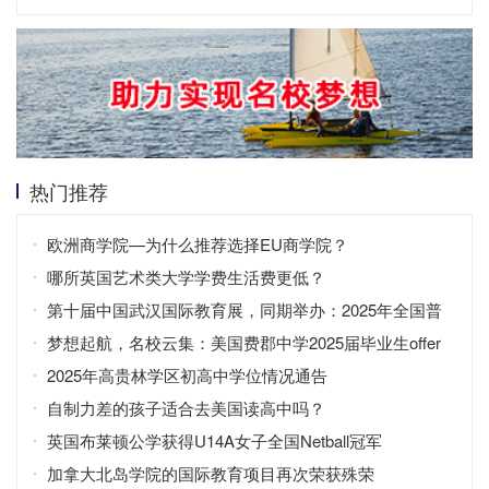
热门推荐
欧洲商学院—为什么推荐选择EU商学院？
哪所英国艺术类大学学费生活费更低？
第十届中国武汉国际教育展，同期举办：2025年全国普
通高校招生咨询会
梦想起航，名校云集：美国费郡中学2025届毕业生offer
2025年高贵林学区初高中学位情况通告
自制力差的孩子适合去美国读高中吗？
英国布莱顿公学获得U14A女子全国Netball冠军
加拿大北岛学院的国际教育项目再次荣获殊荣