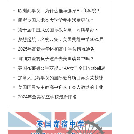
欧洲商学院—为什么推荐选择EU商学院？
哪所英国艺术类大学学费生活费更低？
第十届中国武汉国际教育展，同期举办：
2025年全国普通高校招生咨询会
梦想起航，名校云集：美国费郡中学2025届
毕业生offer
2025年高贵林学区初高中学位情况通告
自制力差的孩子适合去美国读高中吗？
英国布莱顿公学获得U14A女子全国Netball冠
军
加拿大北岛学院的国际教育项目再次荣获殊
荣
美国阿曼特主教高中迎来了令人激动的毕业
班庆典
2024年全美私立学校最新排名