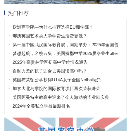
热门推荐
欧洲商学院—为什么推荐选择EU商学院？
哪所英国艺术类大学学费生活费更低？
第十届中国武汉国际教育展，同期举办：2025年全国普
通高校招生咨询会
梦想起航，名校云集：美国费郡中学2025届毕业生offer
2025年高贵林学区初高中学位情况通告
自制力差的孩子适合去美国读高中吗？
英国布莱顿公学获得U14A女子全国Netball冠军
加拿大北岛学院的国际教育项目再次荣获殊荣
美国阿曼特主教高中迎来了令人激动的毕业班庆典
2024年全美私立学校最新排名