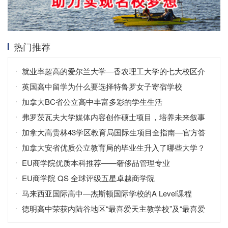
热门推荐
就业率超高的爱尔兰大学—香农理工大学的七大校区介
绍
英国高中留学为什么要选择特鲁罗女子寄宿学校
加拿大BC省公立高中丰富多彩的学生生活
弗罗茨瓦夫大学媒体内容创作硕士项目，培养未来叙事
者
加拿大高贵林43学区教育局国际生项目全指南—官方答
疑手册（中英对照版）
加拿大安省优质公立教育局的毕业生升入了哪些大学？
EU商学院优质本科推荐——奢侈品管理专业
EU商学院 QS 全球评级五星卓越商学院
马来西亚国际高中—杰斯顿国际学校的A Level课程
德明高中荣获内陆谷地区“最喜爱天主教学校”及“最喜爱
私立高中”称号