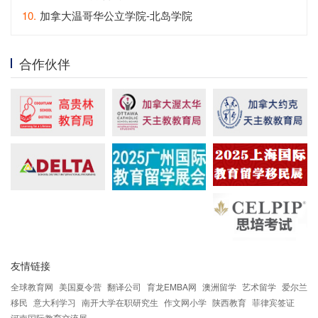
10.
加拿大温哥华公立学院-北岛学院
合作伙伴
友情链接
全球教育网
美国夏令营
翻译公司
育龙EMBA网
澳洲留学
艺术留学
爱尔兰
移民
意大利学习
南开大学在职研究生
作文网小学
陕西教育
菲律宾签证
河南国际教育交流展