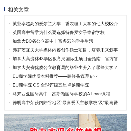
相关文章
就业率超高的爱尔兰大学—香农理工大学的七大校区介
绍
英国高中留学为什么要选择特鲁罗女子寄宿学校
加拿大BC省公立高中丰富多彩的学生生活
弗罗茨瓦夫大学媒体内容创作硕士项目，培养未来叙事
者
加拿大高贵林43学区教育局国际生项目全指南—官方答
疑手册（中英对照版）
加拿大安省优质公立教育局的毕业生升入了哪些大学？
EU商学院优质本科推荐——奢侈品管理专业
EU商学院 QS 全球评级五星卓越商学院
马来西亚国际高中—杰斯顿国际学校的A Level课程
德明高中荣获内陆谷地区“最喜爱天主教学校”及“最喜爱
私立高中”称号