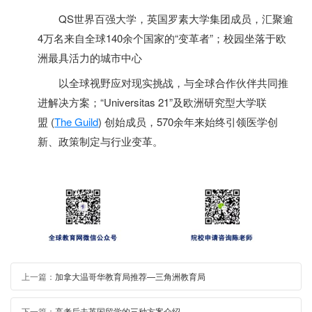
QS
世界
百强大学
，英国罗素大学集团成员，汇聚逾
4
万名来自全球
140
余个国家的“变革者”；校园坐落于欧
洲最具活力的城市中心
以全球视野应对现实挑战，与全球合作伙伴共同推
进解决方案；
“
Universitas 21
”及欧洲研究型大学联
盟
(
The Guild
)
创始成员，
570
余年来始终引领医学创
新、政策制定与行业变革。
上一篇：
加拿大温哥华教育局推荐—三角洲教育局
下一篇：
高考后去英国留学的三种方案介绍