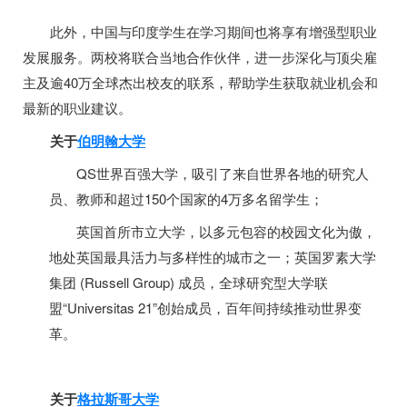
此外，中国与印度学生在学习期间也将享有增强型职业
发展服务。两校将联合当地合作伙伴，进一步深化与顶尖雇
主及逾
40
万全球杰出校友的联系，帮助学生获取就业机会和
最新的职业建议。
关于
伯明翰大学
QS
世界
百强大学
，吸引了来自世界各地的研究人
员、教师和超过
150
个国家的
4
万
多名留学生
；
英国首所市立大学，以多元包容的校园文化为傲，
地处英国最具活力与多样性的城市之一；英国罗素大学
集团
(Russell Group)
成员，全球研究型大学联
盟
“
Universitas 21
”创始成员，百年间持续推动世界变
革。
关于
格拉斯哥大学