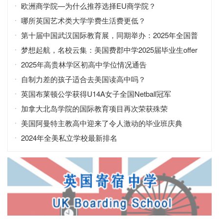
欧洲商学院—为什么推荐选择EU商学院？
哪所英国艺术类大学学费生活费更低？
第十届中国武汉国际教育展，同期举办：2025年全国普
通高校招生咨询会
梦想起航，名校云集：美国费郡中学2025届毕业生offer
2025年高贵林学区初高中学位情况通告
自制力差的孩子适合去美国读高中吗？
英国布莱顿公学获得U14A女子全国Netball冠军
加拿大北岛学院的国际教育项目再次荣获殊荣
美国阿曼特主教高中迎来了令人激动的毕业班庆典
2024年全美私立学校最新排名