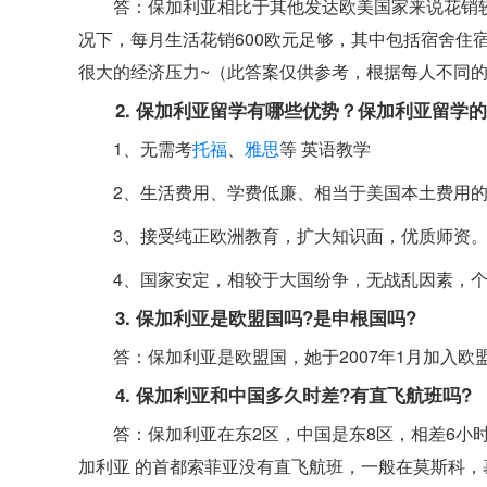
答：保加利亚相比于其他发达欧美国家来说花销
况下，每月生活花销600欧元足够，其中包括宿舍住
很大的经济压力~（此答案仅供参考，根据每人不同
2. 保加利亚留学有哪些优势？保加利亚留学
1、无需考
托福
、
雅思
等 英语教学
2、生活费用、学费低廉、相当于美国本土费用
3、接受纯正欧洲教育，扩大知识面，优质师资
4、国家安定，相较于大国纷争，无战乱因素，
3. 保加利亚是欧盟国吗?是申根国吗?
答：保加利亚是欧盟国，她于2007年1月加入
4. 保加利亚和中国多久时差?有直飞航班吗?
答：保加利亚在东2区，中国是东8区，相差6小时
加利亚 的首都索菲亚没有直飞航班，一般在莫斯科