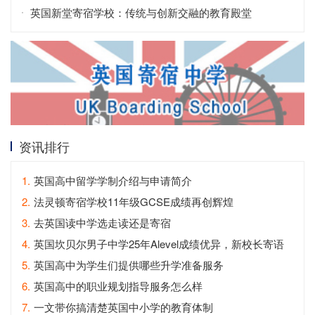
郡）
英国新堂寄宿学校：传统与创新交融的教育殿堂
资讯排行
1.
英国高中留学学制介绍与申请简介
2.
法灵顿寄宿学校11年级GCSE成绩再创辉煌
3.
去英国读中学选走读还是寄宿
4.
英国坎贝尔男子中学25年Alevel成绩优异，新校长寄语
5.
英国高中为学生们提供哪些升学准备服务
6.
英国高中的职业规划指导服务怎么样
7.
一文带你搞清楚英国中小学的教育体制