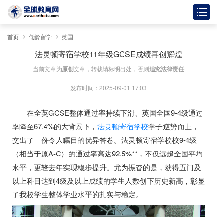
首页
低龄留学
英国
法灵顿寄宿学校11年级GCSE成绩再创辉煌
当前文章为
原创
文章，转载请标明出处，否则
追究法律责任
发布时间：2025-09-01 17:03
在全英GCSE整
体通过率持续下滑、英国全国9-4级通过
率降至67.4%的大背景下，
法灵顿寄宿学校
学子逆势而上，
交出了一份令人瞩目的优异答卷。法灵顿寄宿学校校9-4级
（相当于原A-C）的通过率高达92.5%**，不仅远超全国平均
水平，更较去年实现稳步提升。尤为振奋的是，获得五门及
以上科目达到4级及以上成绩的学生人数创下历史新高，彰显
了我校学生整体学业水平的扎实与稳定。