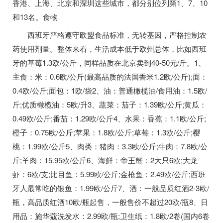
香港、上海、北京和深圳这些城市，都分别位列第1、7、10
和13名。食物
西班牙严格遵守欧盟食品标准，无转基因，严格控制农
药使用剂量。整体来看，生活成本低于欧州总体，比如西班
牙的草莓1.3欧/公斤，同样品质在北京卖到40-50元/斤。1、
主食：米：0.6欧/公斤(最高品质的法国香米1.2欧/公斤);面：
0.4欧/公斤;面包：1欧/袋2、油：普通橄榄油/食用油：1.5欧/
斤;优质橄榄油：5欧/升3、蔬菜：茄子：1.39欧/公斤;黄瓜：
0.49欧/公斤;番茄：1.29欧/公斤4、水果：香蕉：1.1欧/公斤;
橙子：0.75欧/公斤;苹果：1.8欧/公斤;草莓：1.3欧/公斤;樱
桃：1.99欧/公斤5、肉类：猪肉：3.3欧/公斤;牛肉：7.8欧/公
斤;羊肉：15.95欧/公斤6、海鲜：帝王蟹：2大只6欧;大龙
虾：6欧/支;比目鱼：5.99欧/公斤;金枪鱼：2.49欧/公斤;西班
牙人最常吃的银鱼：1.99欧/公斤7、酒：一般品质红酒2-3欧/
瓶，高品质红酒10欧/瓶起售，一般售价不超过20欧/瓶8、日
用品：施华蔻洗发水：2.99欧/瓶;卫生纸：1.8欧/2卷(国内6卷