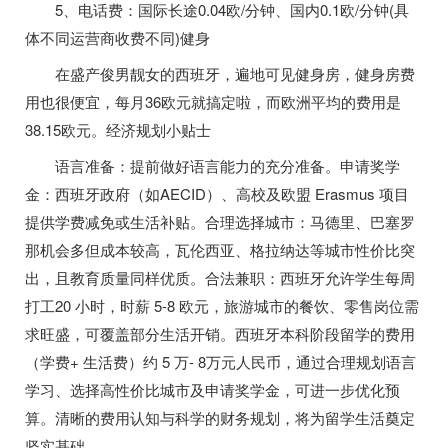
5、电话费：国际长途0.04欧/分钟、国内0.1欧/分钟(具
体不同运营商收费不同)健身
在盛产俊男靓女的西班牙，遍地可见健身房，健身房费
用也很便宜，每月36欧元就搞定啦，而欧洲平均的费用是
38.15欧元。经济规划小贴士
语言准备：提前做好语言能力的充分准备。申请奖学
金：西班牙政府（如AECID）、高校及欧盟 Erasmus 项目
提供学费减免或生活补贴。合理选择城市：马德里、巴塞罗
那机会多但成本较高，瓦伦西亚、格拉纳达等城市性价比突
出，且教育质量同样优质。合法兼职：西班牙允许学生每周
打工20 小时，时薪 5-8 欧元，旅游城市的餐饮、零售岗位需
求旺盛，可覆盖部分生活开销。西班牙本科阶段留学的费用
（学费+ 生活费）约 5 万- 8万元人民币，通过合理规划语言
学习、选择高性价比城市及申请奖学金，可进一步优化预
算。清晰的费用认知与科学的财务规划，将为留学生活奠定
坚实基础。