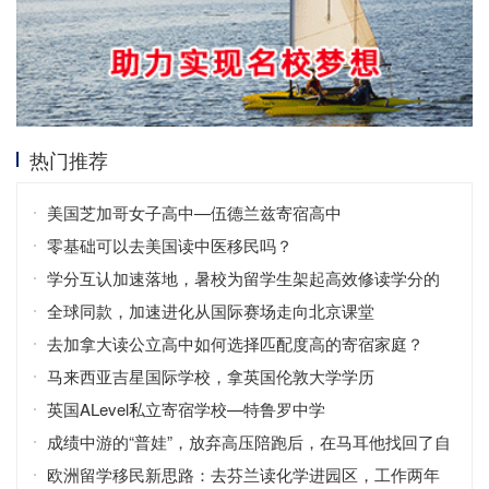
热门推荐
美国芝加哥女子高中—伍德兰兹寄宿高中
零基础可以去美国读中医移民吗？
学分互认加速落地，暑校为留学生架起高效修读学分的
桥梁
全球同款，加速进化从国际赛场走向北京课堂
去加拿大读公立高中如何选择匹配度高的寄宿家庭？
马来西亚吉星国际学校，拿英国伦敦大学学历
英国ALevel私立寄宿学校—特鲁罗中学
成绩中游的“普娃”，放弃高压陪跑后，在马耳他找回了自
信！
欧洲留学移民新思路：去芬兰读化学进园区，工作两年