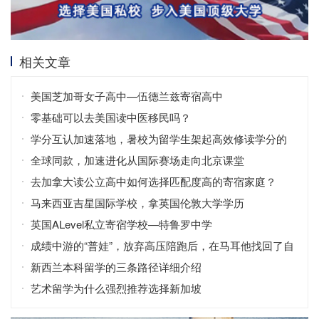
相关文章
美国芝加哥女子高中—伍德兰兹寄宿高中
零基础可以去美国读中医移民吗？
学分互认加速落地，暑校为留学生架起高效修读学分的
桥梁
全球同款，加速进化从国际赛场走向北京课堂
去加拿大读公立高中如何选择匹配度高的寄宿家庭？
马来西亚吉星国际学校，拿英国伦敦大学学历
英国ALevel私立寄宿学校—特鲁罗中学
成绩中游的“普娃”，放弃高压陪跑后，在马耳他找回了自
信！
新西兰本科留学的三条路径详细介绍
艺术留学为什么强烈推荐选择新加坡