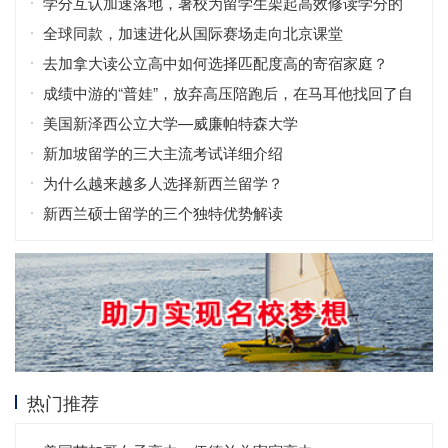
学分互认加速落地，暑校为留学生架起高效修读学分的
桥梁
全球同款，加速进化从国际赛场走向北京课堂
去加拿大读公立高中如何选择匹配度高的寄宿家庭？
成绩中游的“普娃”，放弃高压陪跑后，在马耳他找回了自
信！
美国新泽西公立大学—威廉帕特森大学
新加坡留学的三大主流考试详细介绍
为什么越来越多人选择新西兰留学？
新西兰硕士留学的三个独特优势解读
热门推荐