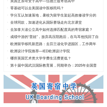
美国芝加哥女子高中—伍德兰兹寄宿高中
零基础可以去美国读中医移民吗？
学分互认加速落地，暑校为留学生架起高效修读学分的
桥梁
全球同款，加速进化从国际赛场走向北京课堂
去加拿大读公立高中如何选择匹配度高的寄宿家庭？
成绩中游的“普娃”，放弃高压陪跑后，在马耳他找回了自
信！
欧洲留学移民新思路：去芬兰读化学进园区，工作两年
拿永居？
欧洲设计学院推荐—IED欧洲设计学院
哪所英国艺术类大学学费生活费更低？
第十届中国武汉国际教育展，同期举办：2025年全国普
通高校招生咨询会