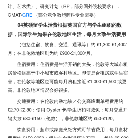
计、艺术类）、研究计划（RP，部分国外院校要求），
GMAT/
GRE
（部分竞争激烈商科专业需要）
04英硕留学生活费根据英国官方与学生组织的数
据，国际学生如果在伦敦地区生活，每月大致生活费用
（包括住宿、饮食、交通、通讯等）约 £1,300-£1,400/
月；在非伦敦地区则为约 £900-£1,300/月。
住宿费用：住宿费是生活开销的大头，伦敦等大城市租
房价格远高于中小城市或乡村地区。即使是合租房或学生宿
舍，在伦敦等地区也可能每月房租接近 £1,000-£1,500 或更
高。非伦敦地区情况会好很多。
交通费用：在伦敦内乘地铁／公交高峰期单程费用约
£2.70-£2.80；使用 Oyster 卡/学生折扣可减免；每月交通开
销大致 £80-£150（伦敦），非伦敦地区约 £50-£120。
饮食费用：超市或家庭烹饪方式可节省费用，每月食材
费用约 £150-£250；偶尔外食则视档次不同，一餐约 £5-£20