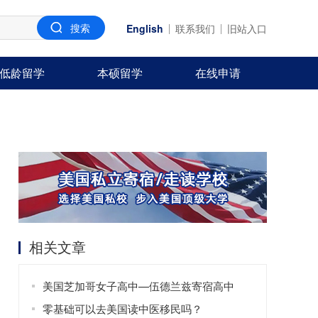
English
联系我们
旧站入口
低龄留学
本硕留学
在线申请
相关文章
美国芝加哥女子高中—伍德兰兹寄宿高中
零基础可以去美国读中医移民吗？