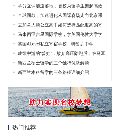
学分互认加速落地，暑校为留学生架起高效
修读学分的桥梁
全球同款，加速进化从国际赛场走向北京课
堂
去加拿大读公立高中如何选择匹配度高的寄
宿家庭？
马来西亚吉星国际学校，拿英国伦敦大学学
历
英国ALevel私立寄宿学校—特鲁罗中学
成绩中游的“普娃”，放弃高压陪跑后，在马耳
他找回了自信！
新西兰硕士留学的三个独特优势解读
新西兰本科留学的三条路径详细介绍
热门推荐