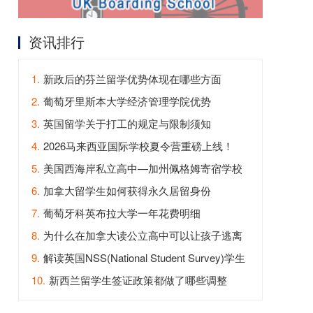
资讯排行
1.
新政后的芬兰留学优势体现在哪些方面
2.
葡萄牙里斯本大学经济管理学院优势
3.
英国留学关于打工的规定与限制须知
4.
2026马来西亚国际学校夏令营重磅上线！
5.
美国西海岸私立高中—加州佩格姆寄宿学校
6.
加拿大留学生如何获得永久居留身份
7.
葡萄牙科英布拉大学一年花费明细
8.
为什么在加拿大读公立高中可以让孩子逃离
内卷？
9.
解读英国NSS(National Student Survey)学生
满意度调查
10.
新西兰留学生签证政策都做了哪些调整