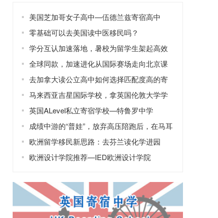
美国芝加哥女子高中—伍德兰兹寄宿高中
零基础可以去美国读中医移民吗？
学分互认加速落地，暑校为留学生架起高效
修读学分的桥梁
全球同款，加速进化从国际赛场走向北京课
堂
去加拿大读公立高中如何选择匹配度高的寄
宿家庭？
马来西亚吉星国际学校，拿英国伦敦大学学
历
英国ALevel私立寄宿学校—特鲁罗中学
成绩中游的“普娃”，放弃高压陪跑后，在马耳
他找回了自信！
欧洲留学移民新思路：去芬兰读化学进园
区，工作两年拿永居？
欧洲设计学院推荐—IED欧洲设计学院