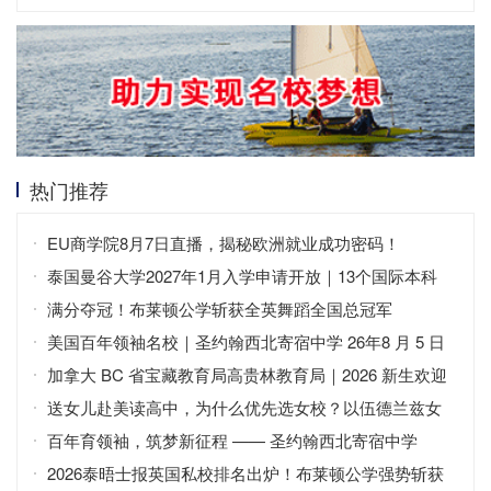
热门推荐
EU商学院8月7日直播，揭秘欧洲就业成功密码！
泰国曼谷大学2027年1月入学申请开放｜13个国际本科
+中英双语
满分夺冠！布莱顿公学斩获全英舞蹈全国总冠军
美国百年领袖名校｜圣约翰西北寄宿中学 26年8 月 5 日
免费开放日
加拿大 BC 省宝藏教育局高贵林教育局｜2026 新生欢迎
会
送女儿赴美读高中，为什么优先选女校？以伍德兰兹女
子寄宿高中为例
百年育领袖，筑梦新征程 —— 圣约翰西北寄宿中学
（SJNA）
2026泰晤士报英国私校排名出炉！布莱顿公学强势斩获