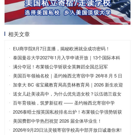
相关文章
EU商学院8月7日直播，揭秘欧洲就业成功密码！
泰国曼谷大学2027年1月入学申请开放｜13个国际本科
+中英双语
满分夺冠！布莱顿公学斩获全英舞蹈全国总冠军
美国百年领袖名校｜圣约翰西北寄宿中学 26年8 月 5 日
免费开放日
加拿大 BC 省宝藏教育局高贵林教育局｜2026 新生欢迎
会
送女儿赴美读高中，为什么优先选女校？以伍德兰兹女
子寄宿高中为例
百年育领袖，筑梦新征程 —— 圣约翰西北寄宿中学
（SJNA）
2026泰晤士报英国私校排名出炉！布莱顿公学强势斩获
全英第二
美国费郡中学热烈祝贺 2026 届全体毕业生！
2026年9月23日法灵顿寄宿学校高中部开放日诚邀你来!