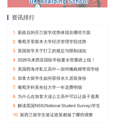
资讯排行
1.
新政后的芬兰留学优势体现在哪些方面
2.
葡萄牙里斯本大学经济管理学院优势
3.
英国留学关于打工的规定与限制须知
4.
2026马来西亚国际学校夏令营重磅上线！
5.
美国西海岸私立高中—加州佩格姆寄宿学校
6.
加拿大留学生如何获得永久居留身份
7.
葡萄牙科英布拉大学一年花费明细
8.
为什么在加拿大读公立高中可以让孩子逃离
内卷？
9.
解读英国NSS(National Student Survey)学生
满意度调查
10.
新西兰留学生签证政策都做了哪些调整