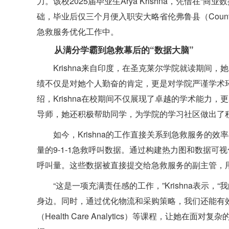
力。该校2025届毕业生Arya Krishna，凭借在“商业数据分
础，毕业后仅三个月便入职安大略省伦弗鲁县（County
急救服务优化工作中。
从满分学霸到急救幕后的“数据大脑”
Krishna来自印度，在圣克莱尔学院就读期间，
绩不仅是对她个人勤奋的肯定，更是对学院严谨学术环境的
绍，Krishna在校期间不仅展现了卓越的学术能力
导师，她还积极帮助同学，为学院的学习社区做出了
如今，Krishna的工作直接关系到急救服务的
量的9-1-1急救呼叫数据。通过构建热力图和数据
呼叫量。这些数据被直接提交给急救服务的副主管，
“这是一项充满责任感的工作，”Krishna表示
身边。同时，通过优化物流和采购策略，我们还能有
（Health Care Analytics）等课程，让