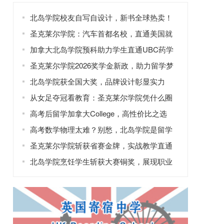
北岛学院校友自写自设计，新书全球热卖！
圣克莱尔学院：汽车首都名校，直通美国就
业
加拿大北岛学院预科助力学生直通UBC药学
圣克莱尔学院2026奖学金新政，助力留学梦
想
北岛学院获全国大奖，品牌设计彰显实力
从女足夺冠看教育：圣克莱尔学院凭什么圈
粉？
高考后留学加拿大College，高性价比之选
高考数学物理太难？别愁，北岛学院是留学
好出路
圣克莱尔学院斩获省赛金牌，实战教学直通
高薪就业
北岛学院烹饪学生斩获大赛铜奖，展现职业
教育风采