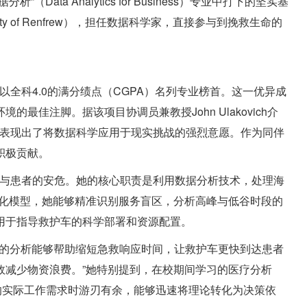
析”（Data Analytics for Business）专业中打下的坚实基
 of Renfrew），担任数据科学家，直接参与到挽救生命的
她以全科4.0的满分绩点（CGPA）名列专业榜首。这一优异成
最佳注脚。据该项目协调员兼教授John Ulakovich介
，更表现出了将数据科学应用于现实挑战的强烈意愿。作为同伴
积极贡献。
效率与患者的安危。她的核心职责是利用数据分析技术，处理海
可视化模型，她能够精准识别服务盲区，分析高峰与低谷时段的
用于指导救护车的科学部署和资源配置。
，“我的分析能够帮助缩短急救响应时间，让救护车更快到达患者
效减少物资浪费。”她特别提到，在校期间学习的医疗分析
她在面对复杂的实际工作需求时游刃有余，能够迅速将理论转化为决策依