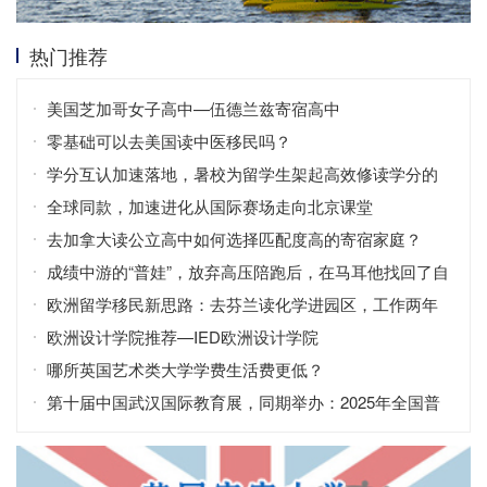
热门推荐
美国芝加哥女子高中—伍德兰兹寄宿高中
零基础可以去美国读中医移民吗？
学分互认加速落地，暑校为留学生架起高效修读学分的
桥梁
全球同款，加速进化从国际赛场走向北京课堂
去加拿大读公立高中如何选择匹配度高的寄宿家庭？
成绩中游的“普娃”，放弃高压陪跑后，在马耳他找回了自
信！
欧洲留学移民新思路：去芬兰读化学进园区，工作两年
拿永居？
欧洲设计学院推荐—IED欧洲设计学院
哪所英国艺术类大学学费生活费更低？
第十届中国武汉国际教育展，同期举办：2025年全国普
通高校招生咨询会