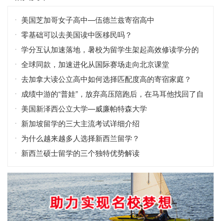
美国芝加哥女子高中—伍德兰兹寄宿高中
零基础可以去美国读中医移民吗？
学分互认加速落地，暑校为留学生架起高效修读学分的
桥梁
全球同款，加速进化从国际赛场走向北京课堂
去加拿大读公立高中如何选择匹配度高的寄宿家庭？
成绩中游的“普娃”，放弃高压陪跑后，在马耳他找回了自
信！
美国新泽西公立大学—威廉帕特森大学
新加坡留学的三大主流考试详细介绍
为什么越来越多人选择新西兰留学？
新西兰硕士留学的三个独特优势解读