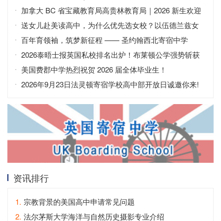
免费开放日
加拿大 BC 省宝藏教育局高贵林教育局｜2026 新生欢迎
会
送女儿赴美读高中，为什么优先选女校？以伍德兰兹女
子寄宿高中为例
百年育领袖，筑梦新征程 —— 圣约翰西北寄宿中学
（SJNA）
2026泰晤士报英国私校排名出炉！布莱顿公学强势斩获
全英第二
美国费郡中学热烈祝贺 2026 届全体毕业生！
2026年9月23日法灵顿寄宿学校高中部开放日诚邀你来!
资讯排行
1.
宗教背景的美国高中申请常见问题
2.
法尔茅斯大学海洋与自然历史摄影专业介绍