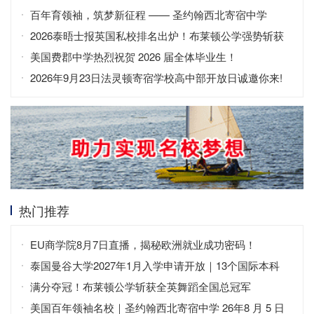
子寄宿高中为例
百年育领袖，筑梦新征程 —— 圣约翰西北寄宿中学
（SJNA）
2026泰晤士报英国私校排名出炉！布莱顿公学强势斩获
全英第二
美国费郡中学热烈祝贺 2026 届全体毕业生！
2026年9月23日法灵顿寄宿学校高中部开放日诚邀你来!
热门推荐
EU商学院8月7日直播，揭秘欧洲就业成功密码！
泰国曼谷大学2027年1月入学申请开放｜13个国际本科
+中英双语
满分夺冠！布莱顿公学斩获全英舞蹈全国总冠军
美国百年领袖名校｜圣约翰西北寄宿中学 26年8 月 5 日