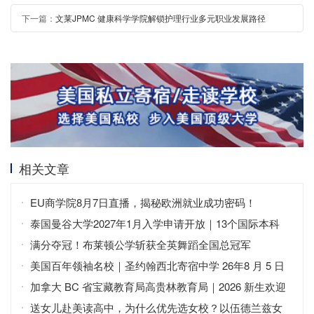
下一篇：
文莱JPMC 健康科学学院解锁护理行业多元职业发展路径
相关文章
EU商学院8月7日直播，揭秘欧洲就业成功密码！
泰国曼谷大学2027年1月入学申请开放｜13个国际本科
+中英双语
满分夺冠！布莱顿公学斩获全英舞蹈全国总冠军
美国百年领袖名校｜圣约翰西北寄宿中学 26年8 月 5 日
免费开放日
加拿大 BC 省宝藏教育局高贵林教育局｜2026 新生欢迎
会
送女儿赴美读高中，为什么优先选女校？以伍德兰兹女