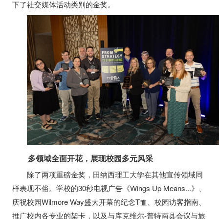
下了社交媒体活动类别的金奖。
多领域全面开花，展现校园多元风采
除了两项重磅金奖，田纳西理工大学在其他宣传领域同
样表现不俗。学校的30秒电视广告《Wings Up Means...》、
庆祝校园Wilmore Way盛大开幕的纪念T恤、校园访客指南、
推广校内各专业的架卡，以及与库克维尔-普特南县会议与旅