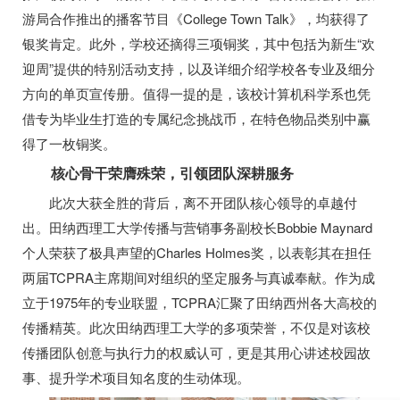
游局合作推出的播客节目《College Town Talk》，均获得了
银奖肯定。此外，学校还摘得三项铜奖，其中包括为新生“欢
迎周”提供的特别活动支持，以及详细介绍学校各专业及细分
方向的单页宣传册。值得一提的是，该校计算机科学系也凭
借专为毕业生打造的专属纪念挑战币，在特色物品类别中赢
得了一枚铜奖。
核心骨干荣膺殊荣，引领团队深耕服务
此次大获全胜的背后，离不开团队核心领导的卓越付
出。田纳西理工大学传播与营销事务副校长Bobbie Maynard
个人荣获了极具声望的Charles Holmes奖，以表彰其在担任
两届TCPRA主席期间对组织的坚定服务与真诚奉献。作为成
立于1975年的专业联盟，TCPRA汇聚了田纳西州各大高校的
传播精英。此次田纳西理工大学的多项荣誉，不仅是对该校
传播团队创意与执行力的权威认可，更是其用心讲述校园故
事、提升学术项目知名度的生动体现。