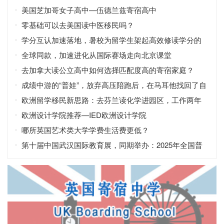
美国芝加哥女子高中—伍德兰兹寄宿高中
零基础可以去美国读中医移民吗？
学分互认加速落地，暑校为留学生架起高效修读学分的
桥梁
全球同款，加速进化从国际赛场走向北京课堂
去加拿大读公立高中如何选择匹配度高的寄宿家庭？
成绩中游的“普娃”，放弃高压陪跑后，在马耳他找回了自
信！
欧洲留学移民新思路：去芬兰读化学进园区，工作两年
拿永居？
欧洲设计学院推荐—IED欧洲设计学院
哪所英国艺术类大学学费生活费更低？
第十届中国武汉国际教育展，同期举办：2025年全国普
通高校招生咨询会