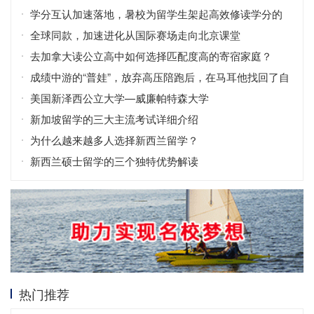
学分互认加速落地，暑校为留学生架起高效修读学分的
桥梁
全球同款，加速进化从国际赛场走向北京课堂
去加拿大读公立高中如何选择匹配度高的寄宿家庭？
成绩中游的“普娃”，放弃高压陪跑后，在马耳他找回了自
信！
美国新泽西公立大学—威廉帕特森大学
新加坡留学的三大主流考试详细介绍
为什么越来越多人选择新西兰留学？
新西兰硕士留学的三个独特优势解读
热门推荐