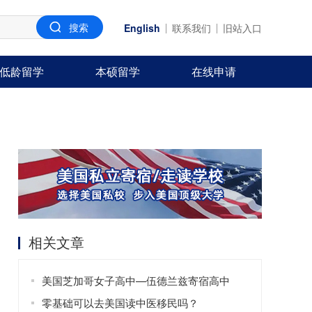
English
联系我们
旧站入口
低龄留学
本硕留学
在线申请
相关文章
美国芝加哥女子高中—伍德兰兹寄宿高中
零基础可以去美国读中医移民吗？