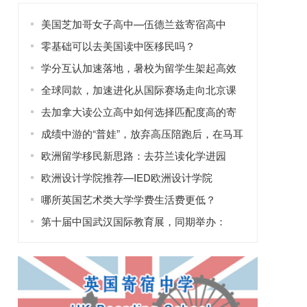
美国芝加哥女子高中—伍德兰兹寄宿高中
零基础可以去美国读中医移民吗？
学分互认加速落地，暑校为留学生架起高效
修读学分的桥梁
全球同款，加速进化从国际赛场走向北京课
堂
去加拿大读公立高中如何选择匹配度高的寄
宿家庭？
成绩中游的“普娃”，放弃高压陪跑后，在马耳
他找回了自信！
欧洲留学移民新思路：去芬兰读化学进园
区，工作两年拿永居？
欧洲设计学院推荐—IED欧洲设计学院
哪所英国艺术类大学学费生活费更低？
第十届中国武汉国际教育展，同期举办：
2025年全国普通高校招生咨询会