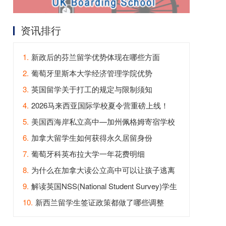
资讯排行
1.
新政后的芬兰留学优势体现在哪些方面
2.
葡萄牙里斯本大学经济管理学院优势
3.
英国留学关于打工的规定与限制须知
4.
2026马来西亚国际学校夏令营重磅上线！
5.
美国西海岸私立高中—加州佩格姆寄宿学校
6.
加拿大留学生如何获得永久居留身份
7.
葡萄牙科英布拉大学一年花费明细
8.
为什么在加拿大读公立高中可以让孩子逃离
内卷？
9.
解读英国NSS(National Student Survey)学生
满意度调查
10.
新西兰留学生签证政策都做了哪些调整