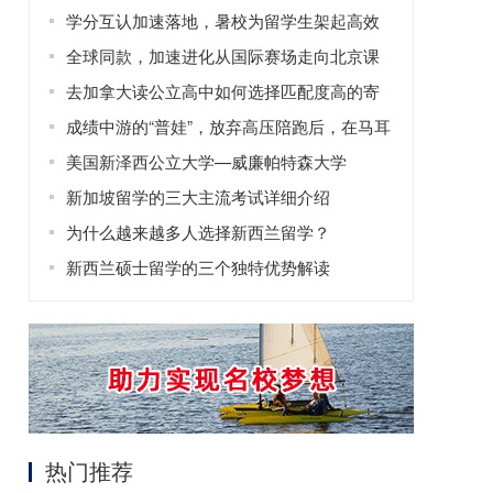
学分互认加速落地，暑校为留学生架起高效
修读学分的桥梁
全球同款，加速进化从国际赛场走向北京课
堂
去加拿大读公立高中如何选择匹配度高的寄
宿家庭？
成绩中游的“普娃”，放弃高压陪跑后，在马耳
他找回了自信！
美国新泽西公立大学—威廉帕特森大学
新加坡留学的三大主流考试详细介绍
为什么越来越多人选择新西兰留学？
新西兰硕士留学的三个独特优势解读
热门推荐