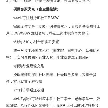
老、死亡、临终、悲伤与哀伤导论、志愿者项目管理。
项目独家亮点（含金量拉满）
√毕业可注册持证社工RSSW
完成 2 年文凭 + 510 小时整块实习，直接具备安省社工
局 OCSWSSW 注册资格，持证上岗求职竞争力翻倍
√强制 510 小时带薪实习安置
统一对接本地养老机构（养老院、日照中心、认知症机
构），实习直接积累行业人脉，毕业优先拿全职offer
√师资行业经验充足
授课老师均深耕社区养老、社会服务多年，实操干货
多，实习就业全程帮扶
√本科升学通道畅通
毕业后学分可转对应本科：社工学士、老年学学士、残
障研究、治疗性休闲荣誉学士，拿PR 后可以随时继续攻读