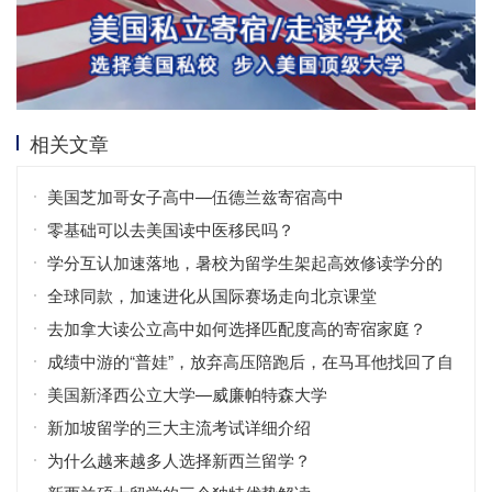
相关文章
美国芝加哥女子高中—伍德兰兹寄宿高中
零基础可以去美国读中医移民吗？
学分互认加速落地，暑校为留学生架起高效修读学分的
桥梁
全球同款，加速进化从国际赛场走向北京课堂
去加拿大读公立高中如何选择匹配度高的寄宿家庭？
成绩中游的“普娃”，放弃高压陪跑后，在马耳他找回了自
信！
美国新泽西公立大学—威廉帕特森大学
新加坡留学的三大主流考试详细介绍
为什么越来越多人选择新西兰留学？