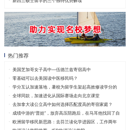
新西兰硕士留学的三个独特优势解读
热门推荐
美国芝加哥女子高中—伍德兰兹寄宿高中
零基础可以去美国读中医移民吗？
学分互认加速落地，暑校为留学生架起高效修读学分的
桥梁
全球同款，加速进化从国际赛场走向北京课堂
去加拿大读公立高中如何选择匹配度高的寄宿家庭？
成绩中游的“普娃”，放弃高压陪跑后，在马耳他找回了自
信！
欧洲留学移民新思路：去芬兰读化学进园区，工作两年