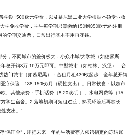
每学期1500欧元学费，以及慕尼黑工业大学根据本硕专业收
立大学免收学费，学生每学期只需缴纳150到350欧元的注册
用的学期交通票，日常出行基本不用再花钱。
部分，不同城市的差价极大：小众小城/大学城（如德累斯
全年总开销8万-10万元即可。中型城市（如柏林、汉堡）：合
元。一线热门城市（如慕尼黑）：合租月租420欧起步，全年总开销
医疗保险：138-150欧/月（硬性支出）。日常饮食：以超市
欧。其他杂费：手机话费（8-20欧/月）、水电网费等（15-
官方学生宿舍。2.落地初期可短租过渡，熟悉环境后再签长
性支出。”
预存“保证金”，即把未来一年的生活费存入领馆指定的冻结账