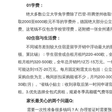
01学费：
绝大多数公立大学免学费除了巴登-符腾堡州收取
取2000至6000欧元不等的学费外，德国绝大部分公
费。这笔钱不仅包含学校管理费，还附赠一张全州通
02住宿与生活费：
不同城市差别较大住宿是留学开销中浮动最大的
顿、莱比锡）：学生宿舍或合租月租约220-400欧，
租月租约320-500欧，全年总开销约12万-15万
可能达到15万-20万元。每月固定刚需支出包括：公立
采购自炊为主，晚间折扣采购能省不少，月均200-300
30欧/月）。“省钱小贴士：收到录取后第一时间申请
租。3.优先选择全包式房租，规避冬季高额暖气费等隐
家长最关心的两个问题Q:
需要一次性准备很多钱吗？A: 办理签证时需要