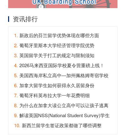
资讯排行
1.
新政后的芬兰留学优势体现在哪些方面
2.
葡萄牙里斯本大学经济管理学院优势
3.
英国留学关于打工的规定与限制须知
4.
2026马来西亚国际学校夏令营重磅上线！
5.
美国西海岸私立高中—加州佩格姆寄宿学校
6.
加拿大留学生如何获得永久居留身份
7.
葡萄牙科英布拉大学一年花费明细
8.
为什么在加拿大读公立高中可以让孩子逃离
内卷？
9.
解读英国NSS(National Student Survey)学生
满意度调查
10.
新西兰留学生签证政策都做了哪些调整