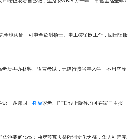
吃饭或者自己做，生活费3.6-5 万一年，节俭生活全年7
后文凭全球认证，可申全欧洲硕士、申工签留欧工作，回国留服
，高考后再办材料、语言考试，无缝衔接当年入学，不用空等一
兰语；多邻国、
托福
家考、PTE 线上版等均可在家自主报
都华沙要低15%；弗罗茨瓦夫是欧洲文化之都，华人社群完