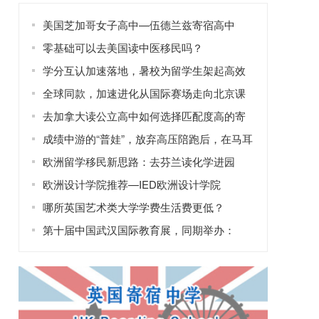
美国芝加哥女子高中—伍德兰兹寄宿高中
零基础可以去美国读中医移民吗？
学分互认加速落地，暑校为留学生架起高效
修读学分的桥梁
全球同款，加速进化从国际赛场走向北京课
堂
去加拿大读公立高中如何选择匹配度高的寄
宿家庭？
成绩中游的“普娃”，放弃高压陪跑后，在马耳
他找回了自信！
欧洲留学移民新思路：去芬兰读化学进园
区，工作两年拿永居？
欧洲设计学院推荐—IED欧洲设计学院
哪所英国艺术类大学学费生活费更低？
第十届中国武汉国际教育展，同期举办：
2025年全国普通高校招生咨询会