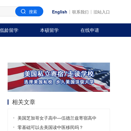
English
联系我们
旧站入口
低龄留学
本硕留学
在线申请
相关文章
美国芝加哥女子高中—伍德兰兹寄宿高中
零基础可以去美国读中医移民吗？