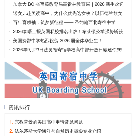
免费开放日
加拿大 BC 省宝藏教育局高贵林教育局｜2026 新生欢迎
会
送女儿赴美读高中，为什么优先选女校？以伍德兰兹女
子寄宿高中为例
百年育领袖，筑梦新征程 —— 圣约翰西北寄宿中学
（SJNA）
2026泰晤士报英国私校排名出炉！布莱顿公学强势斩获
全英第二
美国费郡中学热烈祝贺 2026 届全体毕业生！
2026年9月23日法灵顿寄宿学校高中部开放日诚邀你来!
资讯排行
1.
宗教背景的美国高中申请常见问题
2.
法尔茅斯大学海洋与自然历史摄影专业介绍