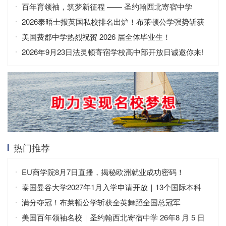
子寄宿高中为例
百年育领袖，筑梦新征程 —— 圣约翰西北寄宿中学
（SJNA）
2026泰晤士报英国私校排名出炉！布莱顿公学强势斩获
全英第二
美国费郡中学热烈祝贺 2026 届全体毕业生！
2026年9月23日法灵顿寄宿学校高中部开放日诚邀你来!
热门推荐
EU商学院8月7日直播，揭秘欧洲就业成功密码！
泰国曼谷大学2027年1月入学申请开放｜13个国际本科
+中英双语
满分夺冠！布莱顿公学斩获全英舞蹈全国总冠军
美国百年领袖名校｜圣约翰西北寄宿中学 26年8 月 5 日