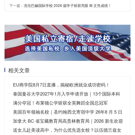
下一篇：
克伦巴赫国际学校 2026 届学子斩获亮眼 IB 文凭成绩！
相关文章
EU商学院8月7日直播，揭秘欧洲就业成功密码！
泰国曼谷大学2027年1月入学申请开放｜13个国际本科
+中英双语
满分夺冠！布莱顿公学斩获全英舞蹈全国总冠军
美国百年领袖名校｜圣约翰西北寄宿中学 26年8 月 5 日
免费开放日
加拿大 BC 省宝藏教育局高贵林教育局｜2026 新生欢迎
会
送女儿赴美读高中，为什么优先选女校？以伍德兰兹女