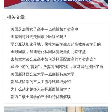
相关文章
美国芝加哥女子高中—伍德兰兹寄宿高中
零基础可以去美国读中医移民吗？
学分互认加速落地，暑校为留学生架起高效修读学分的
桥梁
全球同款，加速进化从国际赛场走向北京课堂
去加拿大读公立高中如何选择匹配度高的寄宿家庭？
成绩中游的“普娃”，放弃高压陪跑后，在马耳他找回了自
信！
美国新泽西公立大学—威廉帕特森大学
新加坡留学的三大主流考试详细介绍
为什么越来越多人选择新西兰留学？
新西兰硕士留学的三个独特优势解读