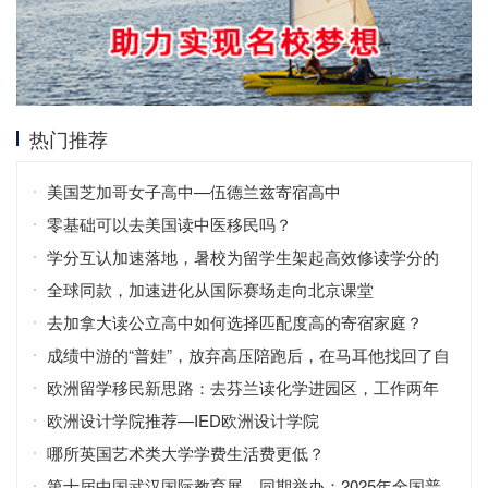
热门推荐
美国芝加哥女子高中—伍德兰兹寄宿高中
零基础可以去美国读中医移民吗？
学分互认加速落地，暑校为留学生架起高效修读学分的
桥梁
全球同款，加速进化从国际赛场走向北京课堂
去加拿大读公立高中如何选择匹配度高的寄宿家庭？
成绩中游的“普娃”，放弃高压陪跑后，在马耳他找回了自
信！
欧洲留学移民新思路：去芬兰读化学进园区，工作两年
拿永居？
欧洲设计学院推荐—IED欧洲设计学院
哪所英国艺术类大学学费生活费更低？
第十届中国武汉国际教育展，同期举办：2025年全国普