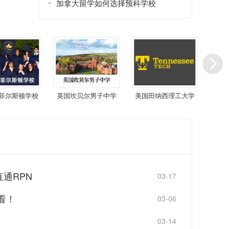
加拿大留学如何选择预科学校
尔斯顿学校
英国坎贝尔男子中学
美国田纳西理工大学
加拿
通RPN
03-17
看！
03-06
03-14